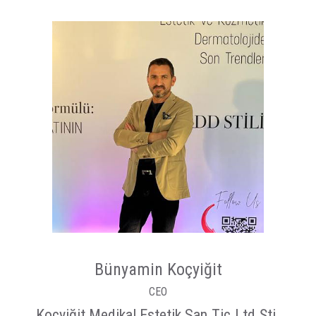
Bünyamin Koçyiğit
CEO
Koçyiğit Medikal Estetik San.Tic.Ltd.Şti.