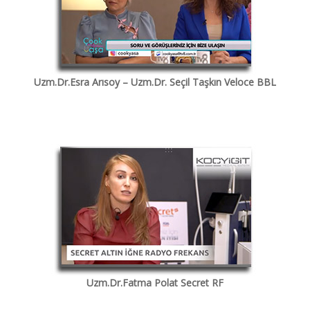
Uzm.Dr.Esra Arısoy – Uzm.Dr. Seçil Taşkın Veloce BBL
Uzm.Dr.Fatma Polat Secret RF