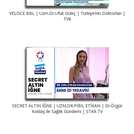
VELOCE BBL | Uzm.Dr.Ufuk Güleç | Türkiye’nin Doktorları |
TV8
SECRET ALTIN İĞNE | UZM.DR.PIRIL ETİKAN | Dr.Özgür
Koldaş ile Sağlık Gündemi | STAR TV