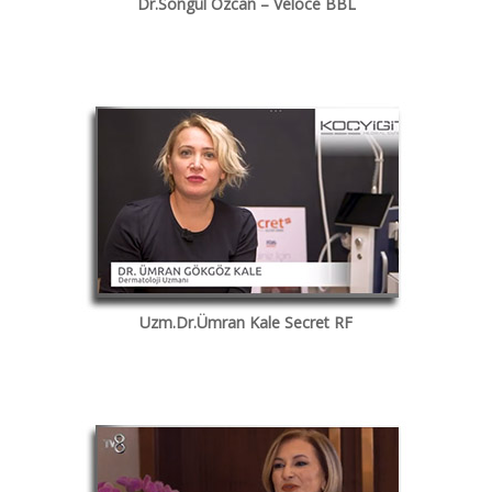
Dr.Songül Özcan – Veloce BBL
Uzm.Dr.Ümran Kale Secret RF