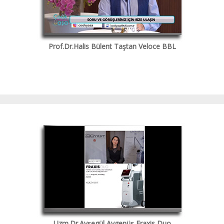
Prof.Dr.Halis Bülent Taştan Veloce BBL
Uzm.Dr.Ayşegül Aygenüş Fraxis Duo