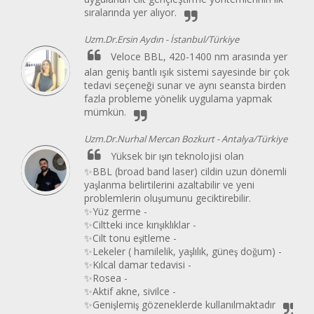
sıralarında yer alıyor.
Uzm.Dr.Ersin Aydın -
İstanbul/Türkiye
Veloce BBL, 420-1400 nm arasında yer
alan geniş bantlı ışık sistemi sayesinde bir çok
tedavi seçeneği sunar ve aynı seansta birden
fazla probleme yönelik uygulama yapmak
mümkün.
Uzm.Dr.Nurhal Mercan Bozkurt -
Antalya/Türkiye
Yüksek bir ışın teknolojisi olan
✨BBL (broad band laser) cildin uzun dönemli
yaşlanma belirtilerini azaltabilir ve yeni
problemlerin oluşumunu geciktirebilir.
✨Yüz germe -
✨Ciltteki ince kırışıklıklar -
✨Cilt tonu eşitleme -
✨Lekeler ( hamilelik, yaşlılık, güneş doğum) -
✨Kılcal damar tedavisi -
✨Rosea -
✨Aktif akne, sivilce -
✨Genişlemiş gözeneklerde kullanılmaktadır