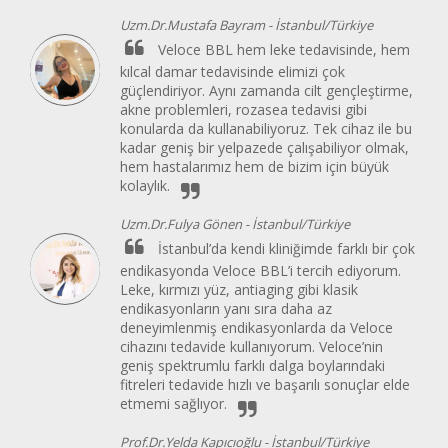
Uzm.Dr.Mustafa Bayram -
İstanbul/Türkiye
Veloce BBL hem leke tedavisinde, hem
kılcal damar tedavisinde elimizi çok
güçlendiriyor. Aynı zamanda cilt gençleştirme,
akne problemleri, rozasea tedavisi gibi
konularda da kullanabiliyoruz. Tek cihaz ile bu
kadar geniş bir yelpazede çalışabiliyor olmak,
hem hastalarımız hem de bizim için büyük
kolaylık.
Uzm.Dr.Fulya Gönen -
İstanbul/Türkiye
İstanbul’da kendi kliniğimde farklı bir çok
endikasyonda Veloce BBL’i tercih ediyorum.
Leke, kırmızı yüz, antiaging gibi klasik
endikasyonların yanı sıra daha az
deneyimlenmiş endikasyonlarda da Veloce
cihazını tedavide kullanıyorum. Veloce’nin
geniş spektrumlu farklı dalga boylarındaki
fitreleri tedavide hızlı ve başarılı sonuçlar elde
etmemi sağlıyor.
Prof.Dr.Yelda Kapıcıoğlu -
İstanbul/Türkiye