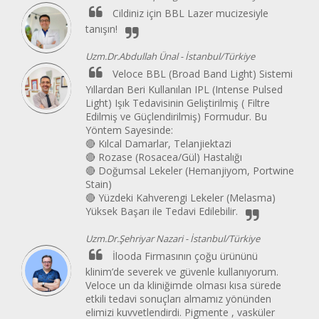
Cildiniz için BBL Lazer mucizesiyle
tanışın!
Uzm.Dr.Abdullah Ünal -
İstanbul/Türkiye
Veloce BBL (Broad Band Light) Sistemi
Yıllardan Beri Kullanılan IPL (Intense Pulsed
Light) Işık Tedavisinin Geliştirilmiş ( Filtre
Edilmiş ve Güçlendirilmiş) Formudur. Bu
Yöntem Sayesinde:
🔴 Kılcal Damarlar, Telanjiektazi
🔴 Rozase (Rosacea/Gül) Hastalığı
🔴 Doğumsal Lekeler (Hemanjiyom, Portwine
Stain)
🔴 Yüzdeki Kahverengi Lekeler (Melasma)
Yüksek Başarı ile Tedavi Edilebilir.
Uzm.Dr.Şehriyar Nazari -
İstanbul/Türkiye
İlooda Firmasının çoğu ürününü
klinim’de severek ve güvenle kullanıyorum.
Veloce un da kliniğimde olması kısa sürede
etkili tedavi sonuçları almamız yönünden
elimizi kuvvetlendirdi. Pigmente , vasküler