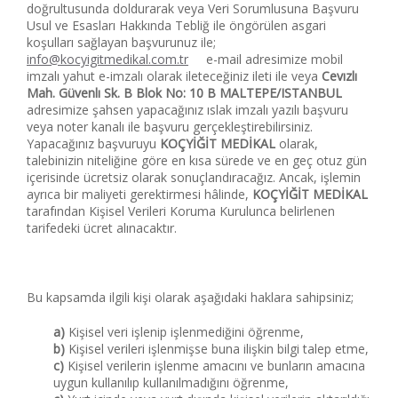
doğrultusunda doldurarak veya Veri Sorumlusuna Başvuru
Usul ve Esasları Hakkında Tebliğ ile öngörülen asgari
koşulları sağlayan başvurunuz ile;
info@kocyigitmedikal.com.tr
e-mail adresimize mobil
imzalı yahut e-imzalı olarak ileteceğiniz ileti ile veya
Cevızlı
Mah. G
ü
venlı Sk. B Blok No: 10 B MALTEPE/ISTANBUL
adresimize şahsen yapacağınız ıslak imzalı yazılı başvuru
veya noter kanalı ile başvuru gerçekleştirebilirsiniz.
Yapacağınız başvuruyu
KOÇYİĞİT MEDİKAL
olarak,
talebinizin niteliğine göre en kısa sürede ve en geç otuz gün
içerisinde ücretsiz olarak sonuçlandıracağız. Ancak, işlemin
ayrıca bir maliyeti gerektirmesi hâlinde,
KOÇYİĞİT MEDİKAL
tarafından Kişisel Verileri Koruma Kurulunca belirlenen
tarifedeki ücret alınacaktır.
Bu kapsamda ilgili kişi olarak aşağıdaki haklara sahipsiniz;
a)
Kişisel veri işlenip işlenmediğini öğrenme,
b)
Kişisel verileri işlenmişse buna ilişkin bilgi talep etme,
c)
Kişisel verilerin işlenme amacını ve bunların amacına
uygun kullanılıp kullanılmadığını öğrenme,