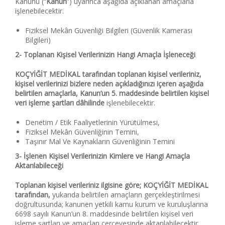
Kanunu (“
Kanun
”) uyarınca aşağıda açıklanan amaçlarla
işlenebilecektir.
Fiziksel Mekân Güvenliği Bilgileri (Güvenlik Kamerası
Bilgileri)
2- Toplanan Kişisel Verilerinizin Hangi Amaçla İşleneceği
KOÇYİĞİT MEDİKAL tarafından toplanan kişisel verileriniz,
kişisel verilerinizi bizlere neden açıkladığınızı içeren aşağıda
belirtilen amaçlarla, Kanun’un 5. maddesinde belirtilen kişisel
veri işleme şartları dâhilinde
işlenebilecektir.
Denetim / Etik Faaliyetlerinin Yürütülmesi,
Fiziksel Mekân Güvenliğinin Temini,
Taşınır Mal Ve Kaynakların Güvenliğinin Temini
3- İşlenen Kişisel Verilerinizin Kimlere ve Hangi Amaçla
Aktarılabileceği
Toplanan kişisel verileriniz ilgisine göre; KOÇYİĞİT MEDİKAL
tarafından,
yukarıda belirtilen amaçların gerçekleştirilmesi
doğrultusunda; kanunen yetkili kamu kurum ve kuruluşlarına
6698 sayılı Kanun’un 8. maddesinde belirtilen kişisel veri
işleme şartları ve amaçları çerçevesinde aktarılabilecektir.