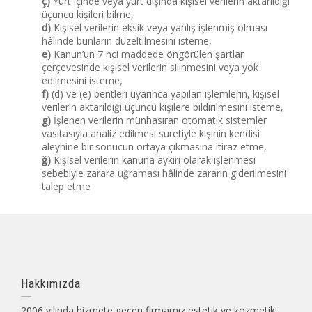
ç)
Yurt içinde veya yurt dışında kişisel verilerin aktarıldığı
üçüncü kişileri bilme,
d)
Kişisel verilerin eksik veya yanlış işlenmiş olması
hâlinde bunların düzeltilmesini isteme,
e)
Kanun’un 7 nci maddede öngörülen şartlar
çerçevesinde kişisel verilerin silinmesini veya yok
edilmesini isteme,
f)
(d) ve (e) bentleri uyarınca yapılan işlemlerin, kişisel
verilerin aktarıldığı üçüncü kişilere bildirilmesini isteme,
g)
İşlenen verilerin münhasıran otomatik sistemler
vasıtasıyla analiz edilmesi suretiyle kişinin kendisi
aleyhine bir sonucun ortaya çıkmasına itiraz etme,
ğ)
Kişisel verilerin kanuna aykırı olarak işlenmesi
sebebiyle zarara uğraması hâlinde zararın giderilmesini
talep etme
Hakkımızda
2006 yılında hizmete geçen firmamız estetik ve kozmetik